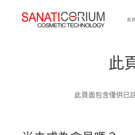
首
此
此頁面包含僅供已