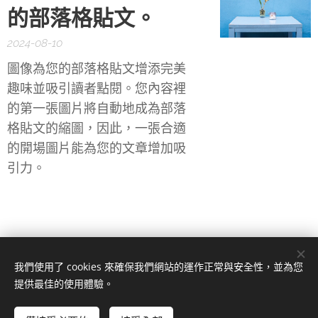
的部落格貼文。
2024-08-10
圖像為您的部落格貼文增添完美
趣味並吸引讀者點閱。您內容裡
的第一張圖片將自動地成為部落
格貼文的縮圖，因此，一張合適
的開場圖片能為您的文章增加吸
引力。
我們使用了 cookies 來確保我們網站的運作正常與安全性，並為您
SANATI法系專業保養品，2023
提供最佳的使用體驗。
公司地址：台中市文昌東一街81號
Cookies